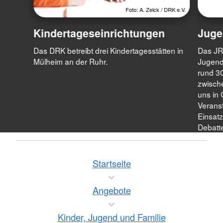
Foto: A. Zelck / DRK e.V.
Kindertageseinrichtungen
Juge
Das DRK betreibt drei Kindertagesstätten in
Das JRK
Mülheim an der Ruhr.
Jugend
rund 3
zwische
uns in
Veranst
Einsatz
Debatte
Startseite
Angebote
Kinder, Jugend und Familie