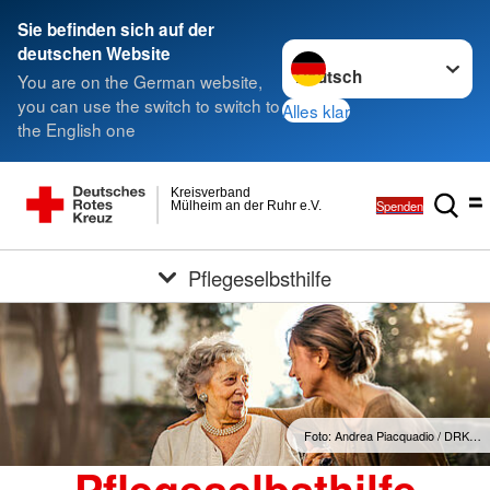
Sie befinden sich auf der
Sprache wechseln zu
deutschen Website
You are on the German website,
you can use the switch to switch to
Alles klar
the English one
Kreisverband
Spenden
Mülheim an der Ruhr e.V.
Pflegeselbsthilfe
Foto: Andrea Piacquadio / DRK…
Pflegeselbsthilfe