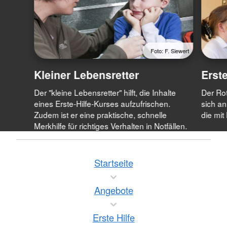
Foto: F. Siewert
Kleiner Lebensretter
Erst
Der "kleine Lebensretter" hilft, die Inhalte
Der Rot
eines Erste-Hilfe-Kurses aufzufrischen.
sich an
Zudem ist er eine praktische, schnelle
die mit
Merkhilfe für richtiges Verhalten in Notfällen.
Startseite
Angebote
Erste Hilfe