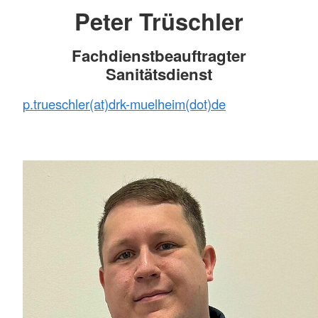
Peter Trüschler
Fachdienstbeauftragter
Sanitätsdienst
p.trueschler(at)drk-muelheim(dot)de