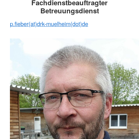
Fachdienstbeauftragter
Betreuungsdienst
p.fieber(at)drk-muelheim(dot)de