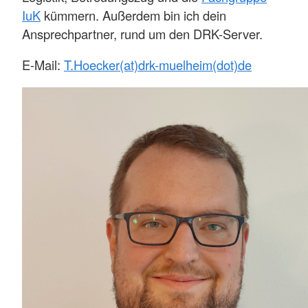
IuK
kümmern. Außerdem bin ich dein
Ansprechpartner, rund um den DRK-Server.
E-Mail:
T.Hoecker(at)drk-muelheim(dot)de