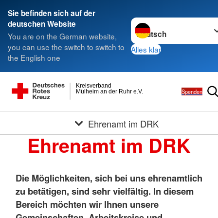
Sie befinden sich auf der
Sprache wechseln zu
deutschen Website
You are on the German website,
you can use the switch to switch to
Alles klar
the English one
Kreisverband
Spenden
Mülheim an der Ruhr e.V.
Ehrenamt im DRK
Ehrenamt im DRK
Die Möglichkeiten, sich bei uns ehrenamtlich
zu betätigen, sind sehr vielfältig. In diesem
Bereich möchten wir Ihnen unsere
Gemeinschaften, Arbeitskreise und