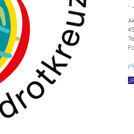
- 
Ak
4
Te
Fa
jr
J