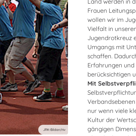
Land werden in 
Frauen Leitungsp
wollen wir im Ju
Vielfalt in unsere
Jugendrotkreuz e
Umgangs mit Unt
schaffen. Dadurch
Erfahrungen und 
berücksichtigen u
Mit Selbstverpfl
Selbstverpflichtu
Verbandsebenen w
nur wenn viele kle
Kultur der Werts
gängigen Dimens
JRK-Bildarchiv