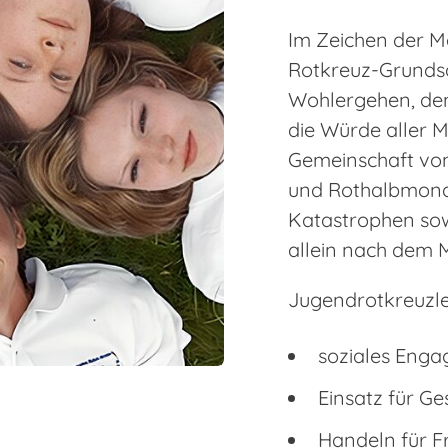
Im Zeichen der M
Rotkreuz-Grundsät
Wohlergehen, den
die Würde aller M
Gemeinschaft von
und Rothalbmond
Katastrophen sowi
allein nach dem M
Jugendrotkreuzler
soziales Enga
Einsatz für G
Handeln für F