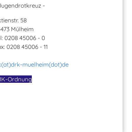
Jugendrotkreuz -
tienstr. 58
5473 Mülheim
l: 0208 45006 - 0
x: 0208 45006 - 11
k(at)drk-muelheim(dot)de
RK-Ordnung