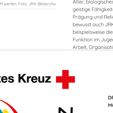
Alter, biologisch
uft werfen. Foto: JRK-Bildarchiv
geistige Fähigkeit
Prägung und Reli
bewusst auch JRK-
beispielsweise di
Funktion im Juge
Arbeit, Organisa
D
Mü