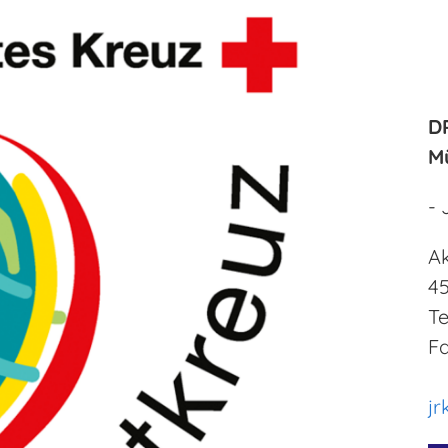
D
Mü
- 
Ak
4
Te
Fa
jr