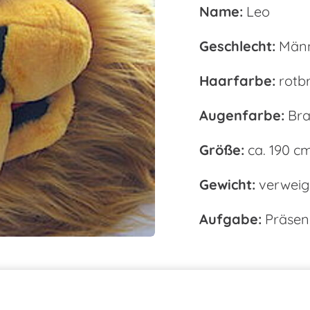
Name:
Leo
Geschlecht:
Männ
Haarfarbe:
rotb
Augenfarbe:
Bra
Größe:
ca. 190 cm
Gewicht:
verweig
Aufgabe:
Präsenz