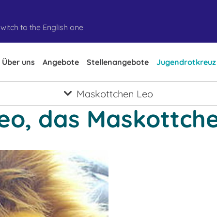
witch to the English one
Über uns
Angebote
Stellenangebote
Jugendrotkreuz
Maskottchen Leo
eo, das Maskottch