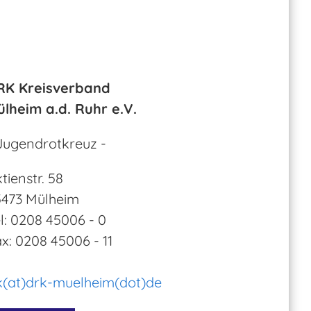
RK Kreisverband
lheim a.d. Ruhr e.V.
Jugendrotkreuz -
tienstr. 58
5473 Mülheim
l: 0208 45006 - 0
x: 0208 45006 - 11
k(at)drk-muelheim(dot)de