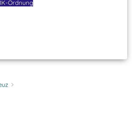
RK-Ordnung
euz