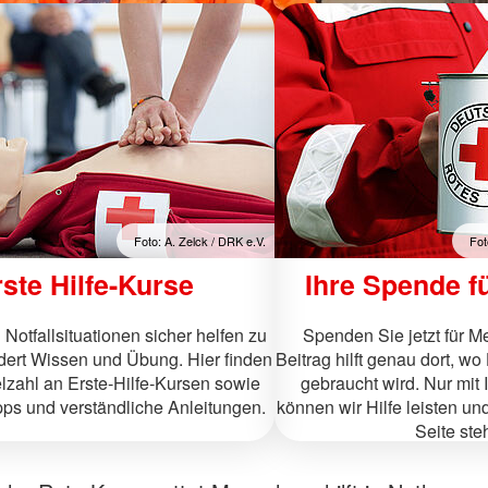
Foto: A. Zelck / DRK e.V.
Fot
ste Hilfe-Kurse
Ihre Spende f
Notfallsituationen sicher helfen zu
Spenden Sie jetzt für M
dert Wissen und Übung. Hier finden
Beitrag hilft genau dort, wo
elzahl an Erste‑Hilfe‑Kursen sowie
gebraucht wird. Nur mit 
ipps und verständliche Anleitungen.
können wir Hilfe leisten u
Seite ste