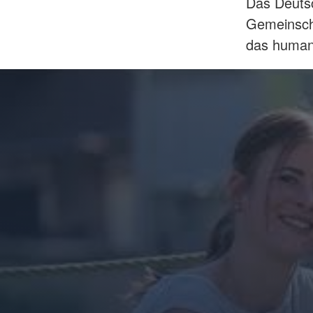
Das Deutsc
Gemeinscha
das humani