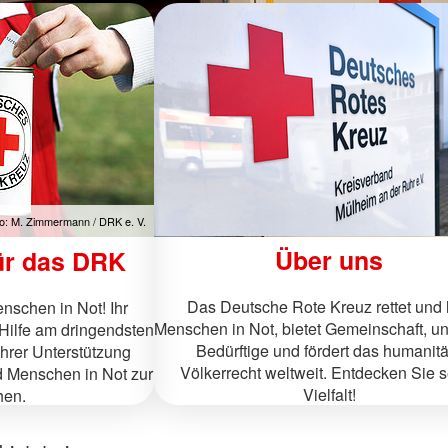
o: M. Zimmermann / DRK e. V.
Über uns
ür das DRK
Das Deutsche Rote Kreuz rettet und h
enschen in Not! Ihr
Menschen in Not, bietet Gemeinschaft, unt
 Hilfe am dringendsten
Bedürftige und fördert das humanit
Ihrer Unterstützung
Völkerrecht weltweit. Entdecken Sie 
nd Menschen in Not zur
Vielfalt!
hen.