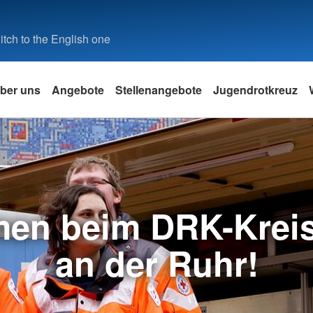
tch to the English one
ber uns
Angebote
Stellenangebote
Jugendrotkreuz
mmen beim DRK-Krei
an der Ruhr!