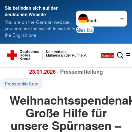
Sie befinden sich auf der
Sprache wechseln zu
deutschen Website
You are on the German website,
you can use the switch to switch to
Alles klar
the English one
Kreisverband
Spenden
Mülheim an der Ruhr e.V.
23.01.2026
· Pressemitteilung
Pressemitteilung
Weihnachtsspendenak
Große Hilfe für
unsere Spürnasen –