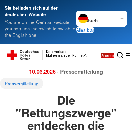
Sie befinden sich auf der
Sprache wechseln zu
deutschen Website
You are on the German website,
you can use the switch to switch to
Alles klar
the English one
Kreisverband
Spenden
Mülheim an der Ruhr e.V.
10.06.2026
· Pressemitteilung
Pressemitteilung
Die
"Rettungszwerge"
entdecken die