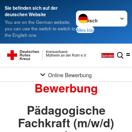
Sie befinden sich auf der
Sprache wechseln zu
deutschen Website
You are on the German website,
you can use the switch to switch to
Alles klar
the English one
Kreisverband
Spenden
Mülheim an der Ruhr e.V.
Online Bewerbung
Bewerbung
Pädagogische
Fachkraft (m/w/d)