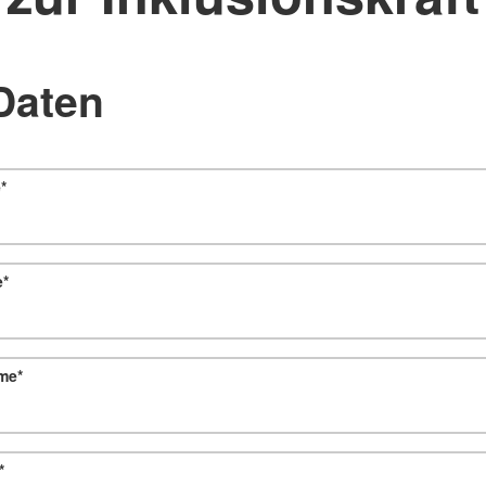
Daten
e
*
e
*
ame
*
*