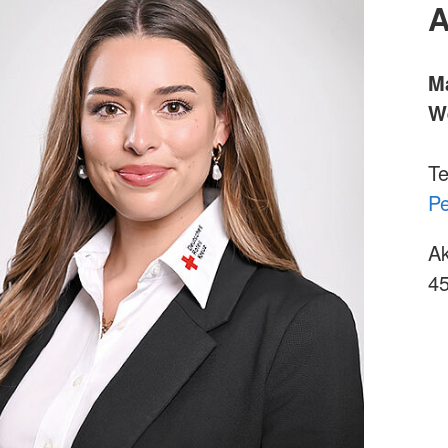
A
M
W
Te
Pe
Ak
45