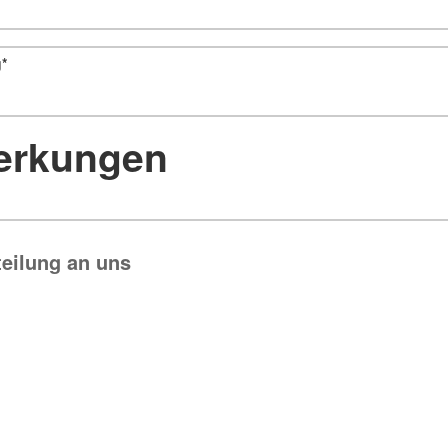
g
*
rkungen