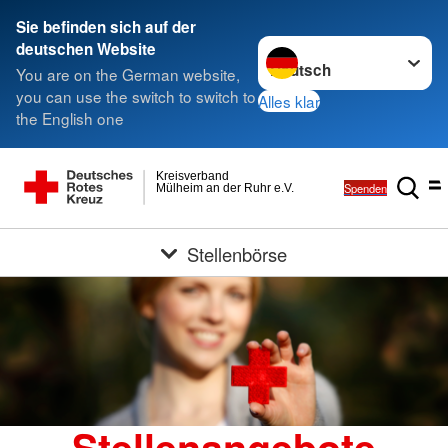
Sie befinden sich auf der
Sprache wechseln zu
deutschen Website
You are on the German website,
you can use the switch to switch to
Alles klar
the English one
Kreisverband
Spenden
Mülheim an der Ruhr e.V.
Stellenbörse
Stellenangebote