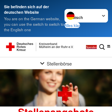
Sie befinden sich auf der
Sprache wechseln zu
deutschen Website
You are on the German website,
you can use the switch to switch to
Alles klar
the English one
Kreisverband
Spenden
Mülheim an der Ruhr e.V.
Stellenbörse
Stellenangebote